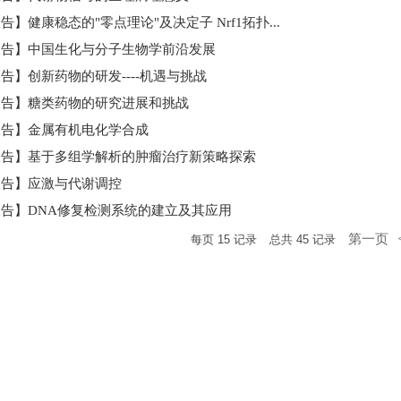
告】健康稳态的"零点理论"及决定子 Nrf1拓扑...
报告】中国生化与分子生物学前沿发展
告】创新药物的研发----机遇与挑战
报告】糖类药物的研究进展和挑战
报告】金属有机电化学合成
报告】基于多组学解析的肿瘤治疗新策略探索
报告】应激与代谢调控
告】DNA修复检测系统的建立及其应用
第一页
每页
15
记录
总共
45
记录