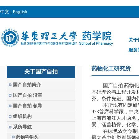
中文
|
English
关于
服务
药物化工研究所
关于国产自拍
国产自拍简介
国产自拍 药物
基础理论与工程开发
国产自拍 沿革
齐、条件先进、国内
本所现有固定研
国产自拍 领导
973
首席科学家，中央
组织机构
上海市浦江人才两名
景，涵盖植保、化学
系所导航
在绿色农药创制
药物科学系
最大杀虫剂类别新烟