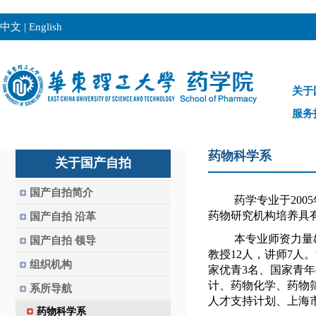
中文
|
English
关于
服务
药物科学系
关于国产自拍
国产自拍简介
药学专业于
2005
药物研究机构培养具
国产自拍 沿革
本专业师资力量
国产自拍 领导
教授
12
人，讲师
7
人。
组织机构
家优青
3
名、国家青年
计、药物化学、药物
系所导航
人才支持计划、上海
药物科学系