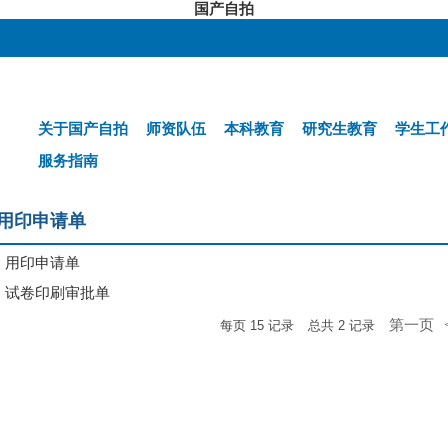
国产自拍
关于国产自拍
师资队伍
本科教育
研究生教育
学生工
服务指南
 用印申请单
 用印申请单
 试卷印刷审批单
第一页
每页
15
记录
总共
2
记录